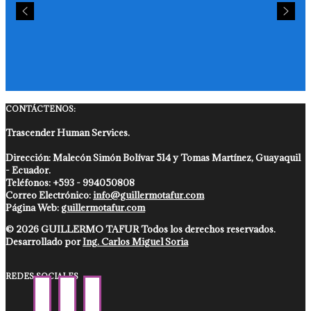
CONTÁCTENOS:
Trascender Human Services.
Dirección: Malecón Simón Bolívar 514 y Tomas Martínez, Guayaquil
- Ecuador.
Teléfonos: +593 - 994050808
Correo Electrónico:
info@guillermotafur.com
Página Web:
guillermotafur.com
© 2026 GUILLERMO TAFUR Todos los derechos reservados.
Desarrollado por
Ing. Carlos Miguel Soria
REDES SOCIALES