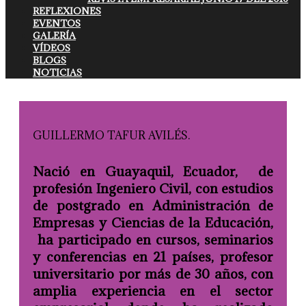
REFLEXIONES
EVENTOS
GALERÍA
VÍDEOS
BLOGS
NOTICIAS
GUILLERMO TAFUR AVILÉS.
Nació en Guayaquil, Ecuador, de
profesión Ingeniero Civil, con estudios
de postgrado en Administración de
Empresas y Ciencias de la Educación,
ha participado en cursos, seminarios
y conferencias en 21 países, profesor
universitario por más de 30 años, con
amplia experiencia en el sector